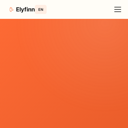
Elyfinn
EN