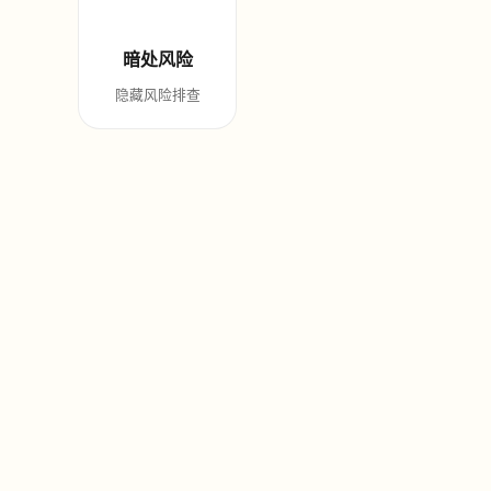
暗处风险
隐藏风险排查
v2.0 全新升级
对标顶级投行研报标准