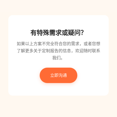
有特殊需求或疑问？
如果以上方案不完全符合您的需求，或者您想
了解更多关于定制报告的信息，欢迎随时联系
我们。
立即沟通