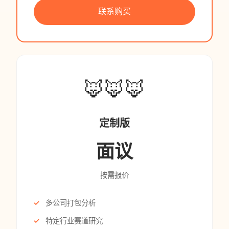
联系购买
🦊🦊🦊
定制版
面议
按需报价
多公司打包分析
特定行业赛道研究