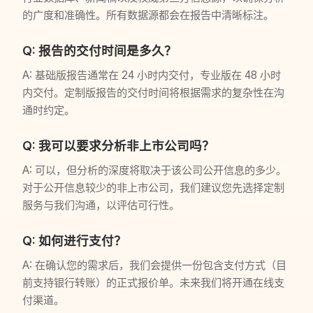
的广度和准确性。所有数据源都会在报告中清晰标注。
Q: 报告的交付时间是多久？
A: 基础版报告通常在 24 小时内交付，专业版在 48 小时
内交付。定制版报告的交付时间将根据需求的复杂性在沟
通时约定。
Q: 我可以要求分析非上市公司吗？
A: 可以，但分析的深度将取决于该公司公开信息的多少。
对于公开信息较少的非上市公司，我们建议您先选择定制
服务与我们沟通，以评估可行性。
Q: 如何进行支付？
A: 在确认您的需求后，我们会提供一份包含支付方式（目
前支持银行转账）的正式报价单。未来我们将开通在线支
付渠道。