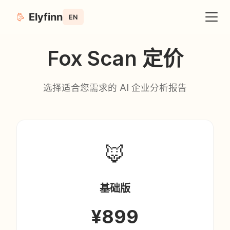
Elyfinn
EN
Fox Scan 定价
选择适合您需求的 AI 企业分析报告
🦊
基础版
¥899